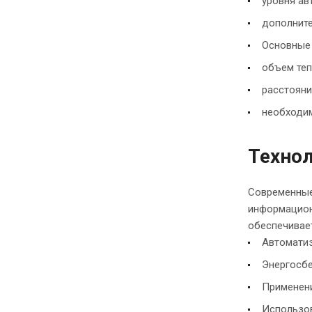
уровня ав
дополнит
Основные 
объем теп
расстояни
необходим
Технол
Современные
информацион
обеспечивае
Автомати
Энергосб
Применен
Использов