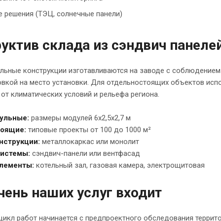
 решения (ТЭЦ, солнечные панели)
уктив склада из сэндвич панеле
льные конструкции изготавливаются на заводе с соблюдением
овкой на место установки. Для отдельностоящих объектов исп
от климатических условий и рельефа региона.
ульные:
размеры модулей 6х2,5х2,7 м
тоящие:
типовые проекты от 100 до 1000 м²
нструкции:
металлокаркас или монолит
системы:
сэндвич-панели или вентфасад
лементы:
котельный зал, газовая камера, электрощитовая
чень наших услуг входит
икл работ начинается с предпроектного обследования террито