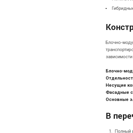
Гибридные
Констр
Блочно-моду
транспортир
зависимости 
Блочно-мод
Отдельнос
Несущие ко
Фасадные 
Основные э
В пере
Полный ц