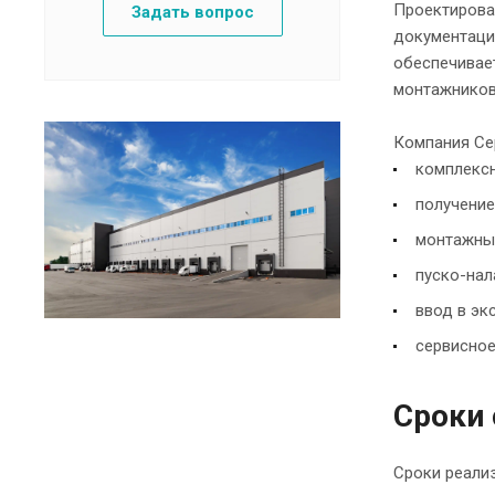
Проектирова
Задать вопрос
документации
обеспечивае
монтажников
Компания Се
комплексн
получение
монтажны
пуско-на
ввод в эк
сервисно
Сроки 
Сроки реали