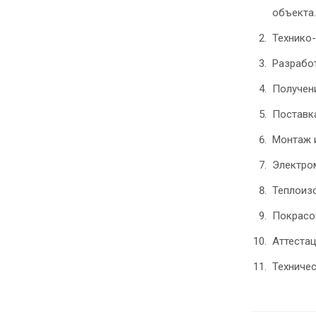
объекта.
Технико
Разрабо
Получени
Поставк
Монтаж 
Электро
Теплоиз
Покрасо
Аттеста
Техниче