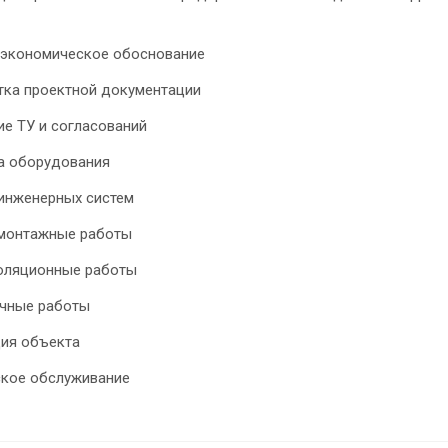
-экономическое обоснование
тка проектной документации
е ТУ и согласований
а оборудования
инженерных систем
монтажные работы
оляционные работы
чные работы
ция объекта
ское обслуживание